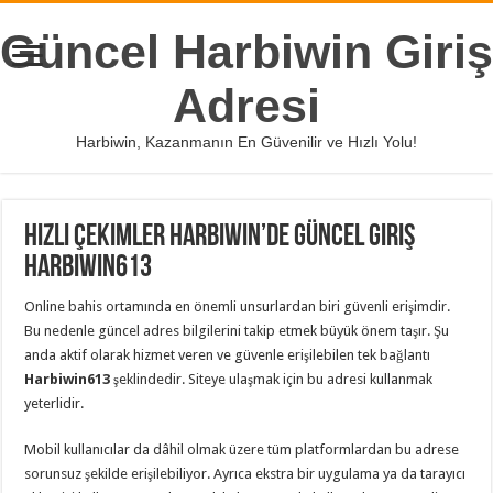
Güncel Harbiwin Giriş
Adresi
Harbiwin, Kazanmanın En Güvenilir ve Hızlı Yolu!
Hızlı Çekimler Harbiwin’de Güncel Giriş
Harbiwin613
Online bahis ortamında en önemli unsurlardan biri güvenli erişimdir.
Bu nedenle güncel adres bilgilerini takip etmek büyük önem taşır. Şu
anda aktif olarak hizmet veren ve güvenle erişilebilen tek bağlantı
Harbiwin613
şeklindedir. Siteye ulaşmak için bu adresi kullanmak
yeterlidir.
Mobil kullanıcılar da dâhil olmak üzere tüm platformlardan bu adrese
sorunsuz şekilde erişilebiliyor. Ayrıca ekstra bir uygulama ya da tarayıcı